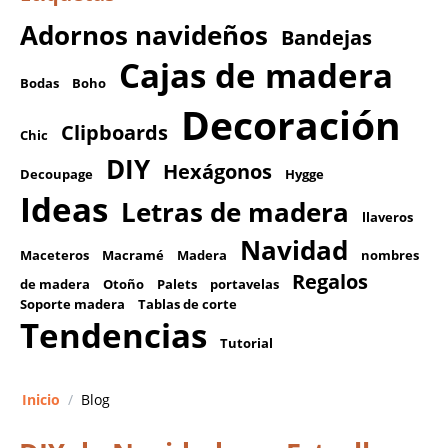
Adornos navideños
Bandejas
Cajas de madera
Bodas
Boho
Decoración
Clipboards
Chic
DIY
Hexágonos
Decoupage
Hygge
Ideas
Letras de madera
llaveros
Navidad
Maceteros
Macramé
Madera
nombres
Regalos
de madera
Otoño
Palets
portavelas
Soporte madera
Tablas de corte
Tendencias
Tutorial
Inicio
/
Blog