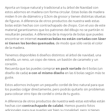
Aporta un toque natural y tradicional a tu árbol de Navidad con
estos adornos en madera con forma circular. Estas bolas de madera
miden 9 cm de diámetro y 0,5cm de grosor y tienen distintas siluetas
de figuras. A diferencia de otros productos de nuestra web estas
bolas están hechas con contrachapado de chopo. Con el uso de este
material garantizamos que los patrones del dibujo no se partirán ni
resultarán pesadas. A diferencia de la mayoría de bolas que puedes
encontrar en internet
nuestras bolas no están cortadas con láser
ni tienen los bordes quemados
, de modo que sólo verás el color
de la madera.
Tenemos disponibles 6 diseños distintos: el árbol de navidad, una
estrella, un reno, un copo de nieve, un bastón de caramelo y un
corazón.
Recuerda que las puedes comprar
en pack variado
de 6 bolas (un
diseño de cada)
o
con el mismo diseño
en las 6 bolas según más te
guste.
Estos adornos incluyen un pequeño cordel de lino natural para que
los puedas colgar directamente, pero podrás quitarlo sin problemas
para colocar otro tipo de cordel o cinta de tu gusto.
A diferencia de otros productos de nuestra web estas estrellas están
hechas con
contrachapado de calabó
. Hemos puesto fotos
adicionales para que puedas ver bien su tonalidad, pero si tienes