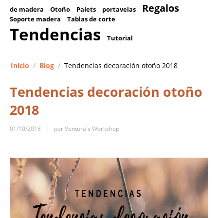
Regalos
de madera
Otoño
Palets
portavelas
Soporte madera
Tablas de corte
Tendencias
Tutorial
Inicio
/
Blog
/
Tendencias decoración otoño 2018
Tendencias decoración otoño
2018
01/10/2018
por Ventura's Workshop