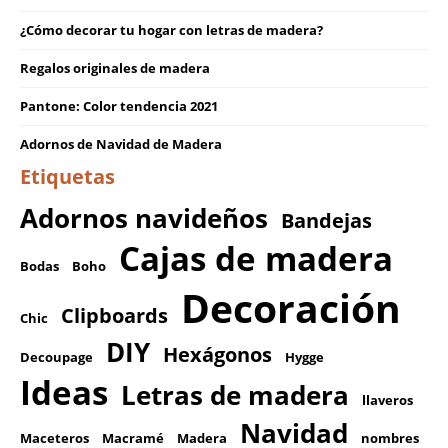
¿Cómo decorar tu hogar con letras de madera?
Regalos originales de madera
Pantone: Color tendencia 2021
Adornos de Navidad de Madera
Etiquetas
Adornos navideños
Bandejas
Cajas de madera
Bodas
Boho
Decoración
Clipboards
Chic
DIY
Hexágonos
Decoupage
Hygge
Ideas
Letras de madera
llaveros
Navidad
Maceteros
Macramé
Madera
nombres