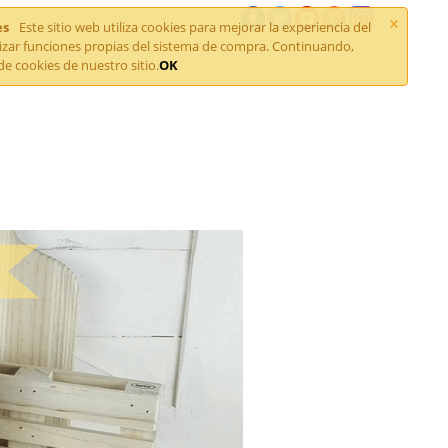
×
es
Este sitio web utiliza cookies para mejorar la experiencia del
lizar funciones propias del sistema de compra. Continuando,
de cookies de nuestro sitio.
OK