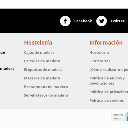
Facebook
Twitter
Hostelería
Información
que
Cajas de madera
Hostelería
Carteles de madera
Floristerías
e madera
Etiquetas de madera
¿Cómo realizar un p
Meseros de madera
Política de envíos y
devoluciones
Portamenús de madera
Política de privacida
Servilleteros de madera
Política de cookies