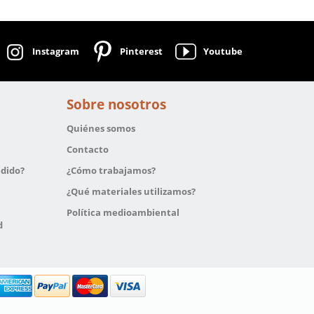
Instagram
Pinterest
Youtube
Sobre nosotros
Quiénes somos
Contacto
edido?
¿Cómo trabajamos?
¿Qué materiales utilizamos?
Política medioambiental
d