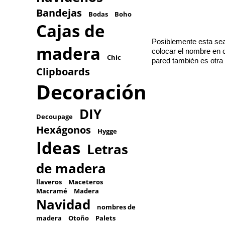
Bandejas
Bodas
Boho
Cajas de
Posiblemente esta sea 
madera
colocar el nombre en c
Chic
pared también es otra
Clipboards
Decoración
DIY
Decoupage
Hexágonos
Hygge
Ideas
Letras
de madera
llaveros
Maceteros
Macramé
Madera
Navidad
nombres de
madera
Otoño
Palets