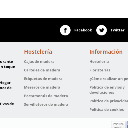
Facebook
Twitter
Hostelería
Información
aurante
Cajas de madera
Hostelería
un toque
Carteles de madera
Floristerías
Etiquetas de madera
¿Cómo realizar un p
 Hogar
Meseros de madera
Política de envíos y
nos de
devoluciones
Portamenús de madera
Política de privacida
tivas de
Servilleteros de madera
Política de cookies