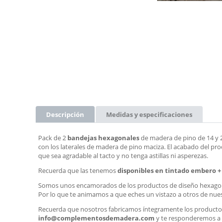
Descripción
Medidas y especificaciones
Pack de 2
bandejas hexagonales
de madera de pino de 14 y 2
con los laterales de madera de pino maciza. El acabado del prod
que sea agradable al tacto y no tenga astillas ni asperezas.
Recuerda que las tenemos
disponibles en tintado embero +
Somos unos encamorados de los productos de diseño hexagonal
Por lo que te animamos a que eches un vistazo a otros de nue
Recuerda que nosotros fabricamos íntegramente los productos
info@complementosdemadera.com
y te responderemos a 