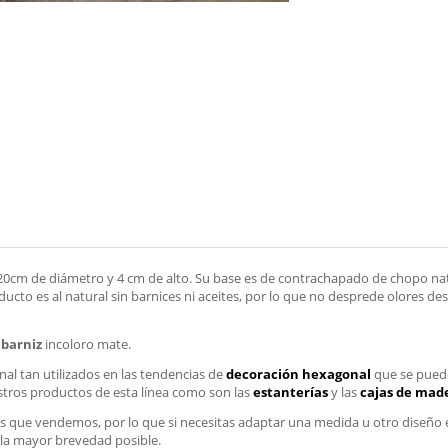
0cm de diámetro y 4 cm de alto. Su base es de contrachapado de chopo nat
ucto es al natural sin barnices ni aceites, por lo que no desprede olores de
 barniz
incoloro mate.
 tan utilizados en las tendencias de
decoración hexagonal
que se puede
stros productos de esta línea como son las
estanterías
y las
cajas de mad
 que vendemos, por lo que si necesitas adaptar una medida u otro diseño 
la mayor brevedad posible.