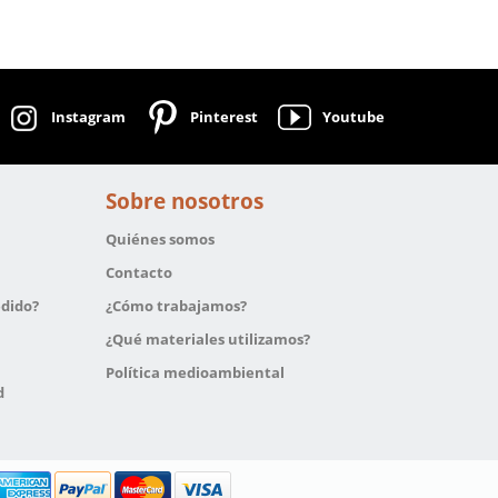
Instagram
Pinterest
Youtube
Sobre nosotros
Quiénes somos
Contacto
edido?
¿Cómo trabajamos?
¿Qué materiales utilizamos?
Política medioambiental
d