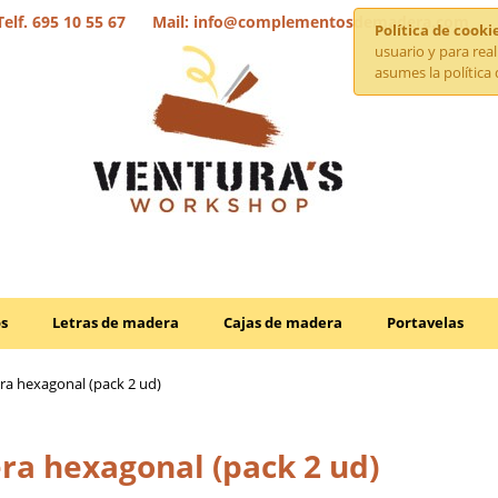
Telf. 695 10 55 67 Mail: info@complementosdemadera.com
Política de cooki
usuario y para rea
asumes la política 
os
Letras de madera
Cajas de madera
Portavelas
a hexagonal (pack 2 ud)
a hexagonal (pack 2 ud)