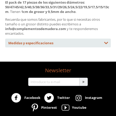
El pack de 17 piezas de los siguientes diámetros:
50/47/45/42,5/40,5/38/36/33,5/31/29/26,5/24,5/22/19,5/17,5/15/13c
m
. Tienen
1cm de grosor y 9,5mm de ancho
.
Recuerda que somos fabricantes, por lo que si necesitas otros
tamaño o un grosor distinto puedes escribirnos a
info@complementosdemadera.com
y te responderemos
encantados.
Medidas y especificaciones
Newsletter
Facebook
Twitter
Instagram
Pinterest
Youtube