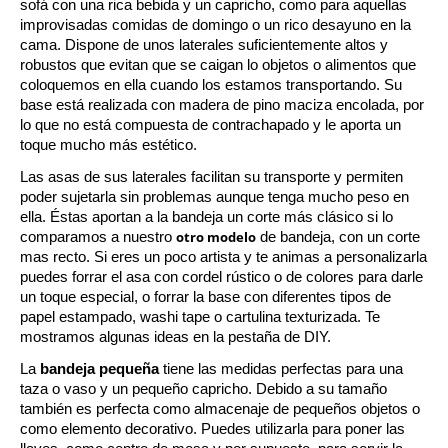
sofá con una rica bebida y un capricho, como para aquellas 
improvisadas comidas de domingo o un rico desayuno en la 
cama. Dispone de unos laterales suficientemente altos y 
robustos que evitan que se caigan lo objetos o alimentos que 
coloquemos en ella cuando los estamos transportando. Su 
base está realizada con madera de pino maciza encolada, por 
lo que no está compuesta de contrachapado y le aporta un 
toque mucho más estético.
Las asas de sus laterales facilitan su transporte y permiten 
poder sujetarla sin problemas aunque tenga mucho peso en 
ella. Éstas aportan a la bandeja un corte más clásico si lo 
otro modelo
comparamos a nuestro 
 de bandeja, con un corte 
mas recto. Si eres un poco artista y te animas a personalizarla 
puedes forrar el asa con cordel rústico o de colores para darle 
un toque especial, o forrar la base con diferentes tipos de 
papel estampado, washi tape o cartulina texturizada. Te 
mostramos algunas ideas en la pestaña de DIY.
La 
bandeja pequeña
 tiene las medidas perfectas para una 
taza o vaso y un pequeño capricho. Debido a su tamaño 
también es perfecta como almacenaje de pequeños objetos o 
como elemento decorativo. Puedes utilizarla para poner las 