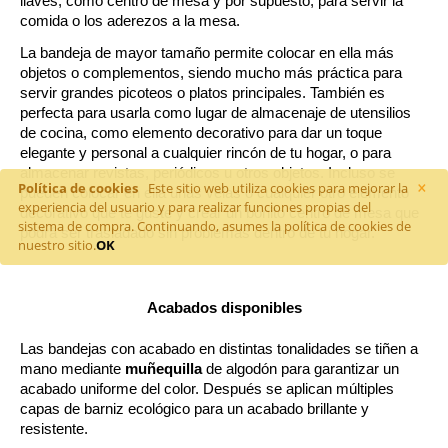
llaves, como centro de mesa y por supuesto, para servir la 
comida o los aderezos a la mesa. 
La bandeja de mayor tamaño permite colocar en ella más 
objetos o complementos, siendo mucho más práctica para 
servir grandes picoteos o platos principales. También es 
perfecta para usarla como lugar de almacenaje de utensilios 
de cocina, como elemento decorativo para dar un toque 
elegante y personal a cualquier rincón de tu hogar, o para 
almacenar revistas, periódicos u otros objetos. Incluso se 
×
Política de cookies
Este sitio web utiliza cookies para mejorar la
pueden colocar en ella unas velas o cualquier otro elemento 
experiencia del usuario y para realizar funciones propias del
decorativo que te guste y crear un bonito centro de mesa que 
sistema de compra. Continuando, asumes la política de cookies de
podrá ser trasladado sin problemas dentro de tu hogar.
nuestro sitio.
OK
Acabados disponibles
Las bandejas con acabado en distintas tonalidades se tiñen a 
mano mediante 
muñequilla 
de algodón para garantizar un 
acabado uniforme del color. Después se aplican múltiples 
capas de barniz ecológico para un acabado brillante y 
resistente.