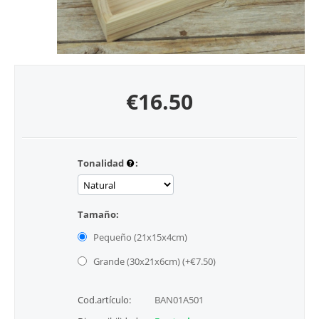
€
16.50
Tonalidad
:
Tamaño:
Pequeño (21x15x4cm)
Grande (30x21x6cm) (+€
7.50
)
Cod.artículo:
BAN01A501