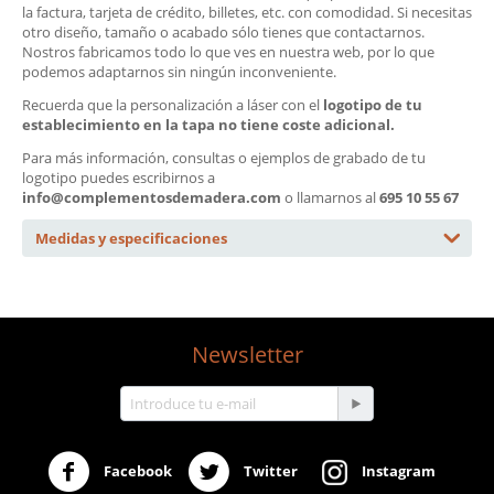
la factura, tarjeta de crédito, billetes, etc. con comodidad. Si necesitas
otro diseño, tamaño o acabado sólo tienes que contactarnos.
Nostros fabricamos todo lo que ves en nuestra web, por lo que
podemos adaptarnos sin ningún inconveniente.
Recuerda que la personalización a láser con el
logotipo de tu
establecimiento en la tapa no tiene coste adicional.
Para más información, consultas o ejemplos de grabado de tu
logotipo puedes escribirnos a
info@complementosdemadera.com
o llamarnos al
695 10 55 67
Medidas y especificaciones
Newsletter
Facebook
Twitter
Instagram