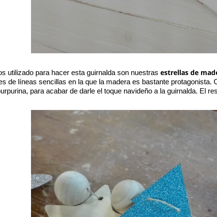
estrellas de mad
 utilizado para hacer esta guirnalda son nuestras 
la es de líneas sencillas en la que la madera es bastante protagonis
purpurina, para acabar de darle el toque navideño a la guirnalda. El r