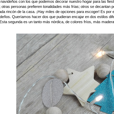
 navideños con los que podemos decorar nuestro hogar para las fiesta
ad; otras personas prefieren tonalidades más frías; otros se decantan 
cada rincón de la casa. ¡Hay miles de opciones para escoger! Es por 
eños. Queríamos hacer dos que pudieran encajar en dos estilos difere
. Esta segunda es un tanto más nórdica, de colores fríos, más madera