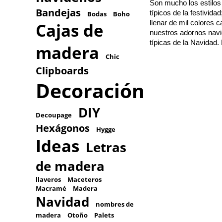
Son mucho los estilos
Bandejas
típicos de la festivid
Bodas
Boho
llenar de mil colores 
Cajas de
nuestros adornos navid
típicas de la Navidad
madera
Chic
Clipboards
Decoración
DIY
Decoupage
Hexágonos
Hygge
Ideas
Letras
de madera
llaveros
Maceteros
Macramé
Madera
Navidad
nombres de
madera
Otoño
Palets