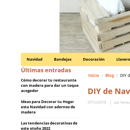
Navidad
Bandejas
Decoración
Llaver
Últimas entradas
Inicio
/
Blog
/
DIY 
Cómo decorar tu restaurante
con madera para dar un toque
DIY de Nav
acogedor
Ideas para Decorar tu Hogar
07/12/2018
por Ventu
esta Navidad con adornos de
madera
Las tendencias decorativas de
este otoño 2022