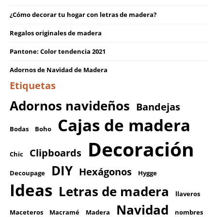
¿Cómo decorar tu hogar con letras de madera?
Regalos originales de madera
Pantone: Color tendencia 2021
Adornos de Navidad de Madera
Etiquetas
Adornos navideños
Bandejas
Cajas de madera
Bodas
Boho
Decoración
Clipboards
Chic
DIY
Hexágonos
Decoupage
Hygge
Ideas
Letras de madera
llaveros
Navidad
Maceteros
Macramé
Madera
nombres